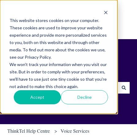
English
Show submenu for translations
This website stores cookies on your computer.
These cookies are used to improve your website
experience and provide more personalized services
to you, both on this website and through other
media. To find out more about the cookies we use,
see our Privacy Policy.
We won't track your information when you visit our
site. But in order to comply with your preferences,
Find helpful tips & tools.
we'll have to use just one tiny cookie so that you're
not asked to make this choice again.
There are no suggestions because the search field is empty.
Accept
Decline
ThinkTel Help Centre
Voice Services