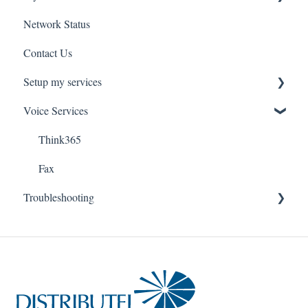
Network Status
uControl
Contact Us
MyPhone
Setup my services
Voice Services
VOIP - Voice over Internet Protocol
PBX - Private Branch Exchange
Think365
Fax
Troubleshooting
Fax Service
Toll Free
Think 365