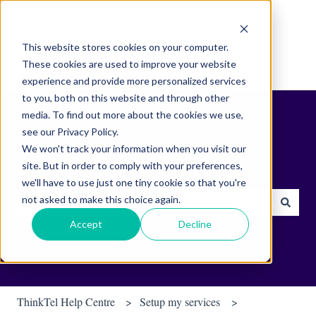
English
Show submenu for translations
This website stores cookies on your computer.
These cookies are used to improve your website
experience and provide more personalized services
to you, both on this website and through other
media. To find out more about the cookies we use,
see our Privacy Policy.
We won't track your information when you visit our
site. But in order to comply with your preferences,
Find helpful tips & tools.
we'll have to use just one tiny cookie so that you're
not asked to make this choice again.
There are no suggestions because the search field is empty.
Accept
Decline
ThinkTel Help Centre
Setup my services