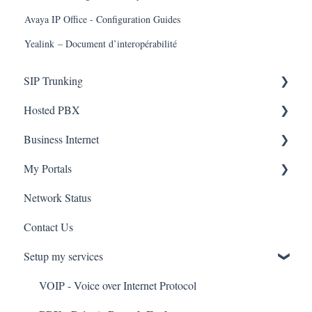
Avaya IP Office - Configuration Guides
Yealink – Document d’interopérabilité
SIP Trunking
Hosted PBX
Service Installation
Business Internet
Troubleshooting
Service Installation
My Portals
Troubleshooting
Service Installation
Network Status
uControl
Contact Us
MyPhone
Setup my services
VOIP - Voice over Internet Protocol