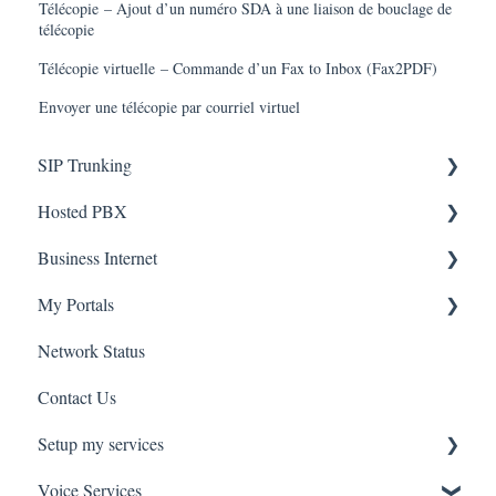
Télécopie – Ajout d’un numéro SDA à une liaison de bouclage de
télécopie
Télécopie virtuelle – Commande d’un Fax to Inbox (Fax2PDF)
Envoyer une télécopie par courriel virtuel
SIP Trunking
Hosted PBX
Service Installation
Business Internet
Troubleshooting
Service Installation
My Portals
Troubleshooting
Service Installation
Network Status
uControl
Contact Us
MyPhone
Setup my services
Voice Services
VOIP - Voice over Internet Protocol