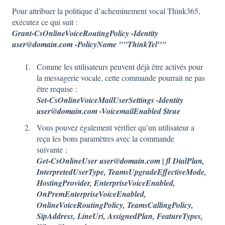
Pour attribuer la politique d’acheminement vocal Think365,
exécutez ce qui suit :
Grant-CsOnlineVoiceRoutingPolicy -Identity
user@domain.com
-PolicyName ""ThinkTel""
Comme les utilisateurs peuvent déjà être activés pour
la messagerie vocale, cette commande pourrait ne pas
être requise :
Set-CsOnlineVoiceMailUserSettings -Identity
user@domain.com
-VoicemailEnabled $true
Vous pouvez également vérifier qu’un utilisateur a
reçu les bons paramètres avec la commande
suivante :
Get-CsOnlineUser
user@domain.com
| fl DialPlan,
InterpretedUserType, TeamsUpgradeEffectiveMode,
HostingProvider, EnterpriseVoiceEnabled,
OnPremEnterpriseVoiceEnabled,
OnlineVoiceRoutingPolicy, TeamsCallingPolicy,
SipAddress, LineUri, AssignedPlan, FeatureTypes,