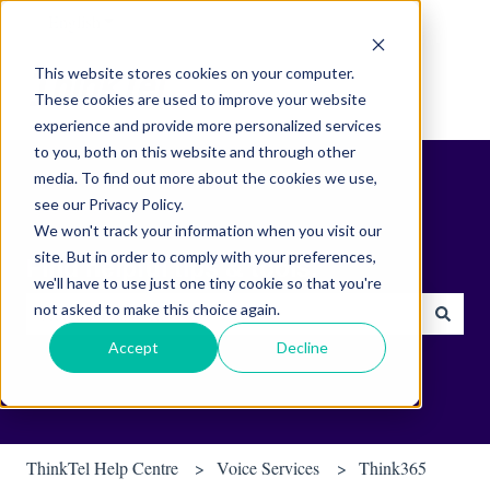
English
Show submenu for translations
This website stores cookies on your computer.
These cookies are used to improve your website
experience and provide more personalized services
to you, both on this website and through other
media. To find out more about the cookies we use,
see our Privacy Policy.
We won't track your information when you visit our
site. But in order to comply with your preferences,
Find helpful tips & tools.
we'll have to use just one tiny cookie so that you're
not asked to make this choice again.
There are no suggestions because the search field is empty.
Accept
Decline
ThinkTel Help Centre
Voice Services
Think365