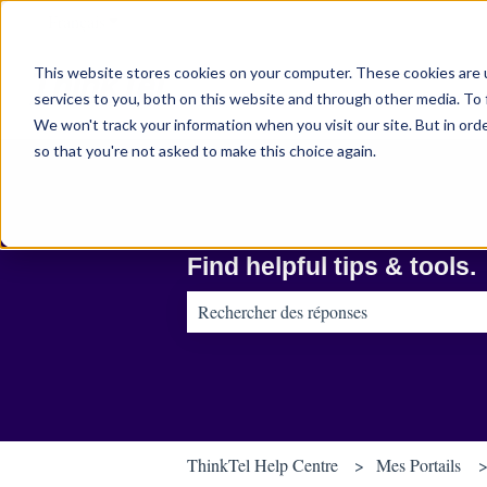
Français
Afficher le sous-menu pour les traductions
This website stores cookies on your computer. These cookies are 
services to you, both on this website and through other media. To 
We won't track your information when you visit our site. But in orde
so that you're not asked to make this choice again.
Find helpful tips & tools.
Il n'y a aucune suggestion car le champ d
ThinkTel Help Centre
Mes Portails