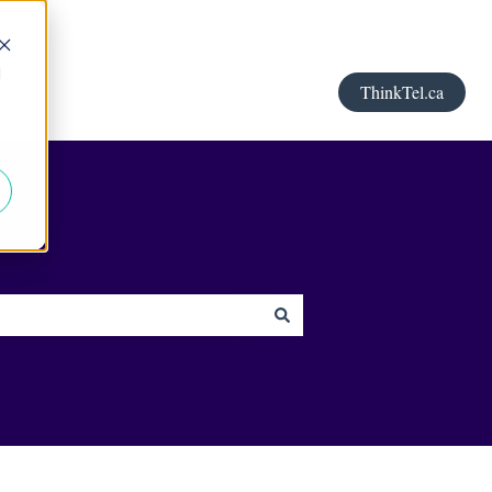
d
ThinkTel.ca