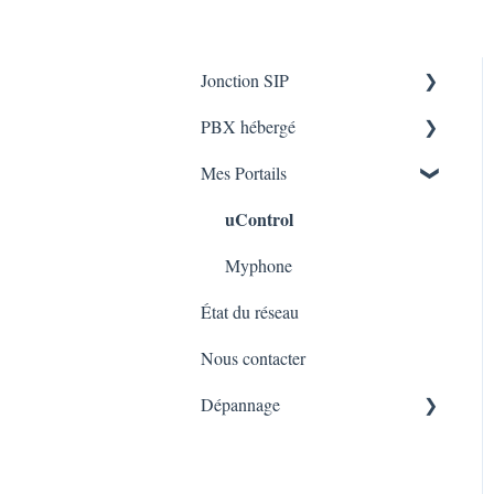
Jonction SIP
PBX hébergé
Installation du Service
Mes Portails
Dépannage
Installation du Service
uControl
Dépannage
Myphone
État du réseau
Nous contacter
Dépannage
Numero Sans Frais