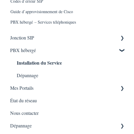
Codes d’erreur SIP
Guide d’approvisionnement de Cisco
PBX hébergé – Services téléphoniques
Jonction SIP
Installation du Service
PBX hébergé
Installation du Service
Dépannage
Dépannage
Mes Portails
État du réseau
uControl
Nous contacter
Myphone
Dépannage