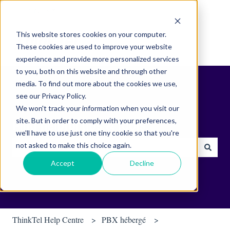
Français
Afficher le sous-menu pour les traductions
This website stores cookies on your computer.
These cookies are used to improve your website
experience and provide more personalized services
to you, both on this website and through other
media. To find out more about the cookies we use,
see our Privacy Policy.
We won't track your information when you visit our
site. But in order to comply with your preferences,
Find helpful tips & tools.
we'll have to use just one tiny cookie so that you're
not asked to make this choice again.
Il n'y a aucune suggestion car le champ de recherche est vide.
Accept
Decline
ThinkTel Help Centre
PBX hébergé