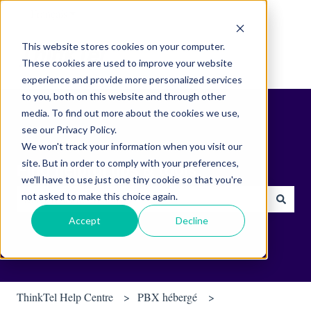
Français
Afficher le sous-menu pour les traductions
This website stores cookies on your computer.
These cookies are used to improve your website
experience and provide more personalized services
to you, both on this website and through other
media. To find out more about the cookies we use,
see our Privacy Policy.
We won't track your information when you visit our
site. But in order to comply with your preferences,
Find helpful tips & tools.
we'll have to use just one tiny cookie so that you're
not asked to make this choice again.
Il n'y a aucune suggestion car le champ de recherche est vide.
Accept
Decline
ThinkTel Help Centre
PBX hébergé