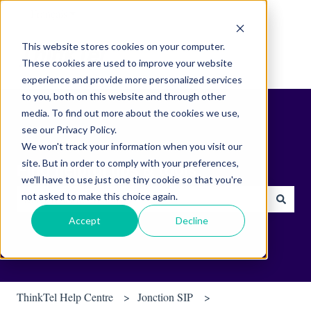
Français
Afficher le sous-menu pour les traductions
This website stores cookies on your computer.
These cookies are used to improve your website
experience and provide more personalized services
to you, both on this website and through other
media. To find out more about the cookies we use,
see our Privacy Policy.
We won't track your information when you visit our
site. But in order to comply with your preferences,
Find helpful tips & tools.
we'll have to use just one tiny cookie so that you're
not asked to make this choice again.
Il n'y a aucune suggestion car le champ de recherche est vide.
Accept
Decline
ThinkTel Help Centre
Jonction SIP