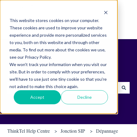
Français
Afficher le sous-menu pour les traductions
This website stores cookies on your computer.
These cookies are used to improve your website
experience and provide more personalized services
to you, both on this website and through other
media. To find out more about the cookies we use,
see our Privacy Policy.
We won't track your information when you visit our
site. But in order to comply with your preferences,
Find helpful tips & tools.
we'll have to use just one tiny cookie so that you're
not asked to make this choice again.
Il n'y a aucune suggestion car le champ de recherche est vide.
Accept
Decline
ThinkTel Help Centre
Jonction SIP
Dépannage