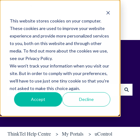
English
Show submenu for translations
This website stores cookies on your computer.
These cookies are used to improve your website
experience and provide more personalized services
to you, both on this website and through other
media. To find out more about the cookies we use,
see our Privacy Policy.
We won't track your information when you visit our
site. But in order to comply with your preferences,
Find helpful tips & tools.
we'll have to use just one tiny cookie so that you're
not asked to make this choice again.
There are no suggestions because the search field is empty.
Accept
Decline
ThinkTel Help Centre
My Portals
uControl