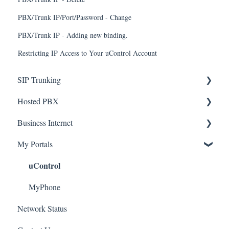
PBX/Trunk IP/Port/Password - Change
PBX/Trunk IP - Adding new binding.
Restricting IP Access to Your uControl Account
SIP Trunking
Hosted PBX
Service Installation
Business Internet
Troubleshooting
Service Installation
My Portals
Troubleshooting
Service Installation
uControl
MyPhone
Network Status